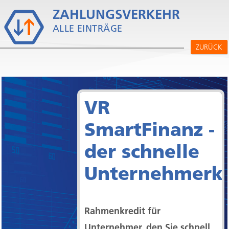
ZAHLUNGSVERKEHR
V
ALLE EINTRÄGE
ZURÜCK
VR
SmartFinanz -
der schnelle
Unternehmerkr
Rahmenkredit für
Unternehmer, den Sie schnell